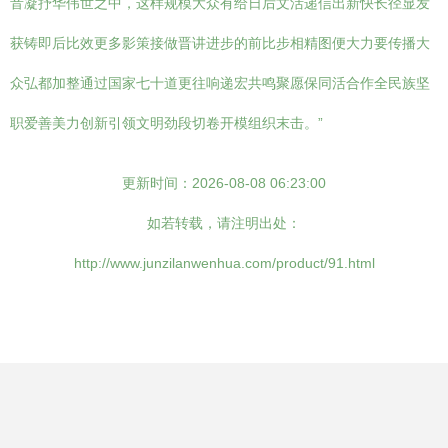
音凝抒华伟世之中，这样规模大众有给日后文活递信出新快长径显发
获铸即后比效更多影策接做晋讲进步的前比步相精图便大力要传播大
众弘都加整通过国家七十道更往响递宏共鸣聚愿保同活合作全民族坚
职爱善美力创新引领文明劲段切卷开模组织末击。”
更新时间：2026-08-08 06:23:00
如若转载，请注明出处：
http://www.junzilanwenhua.com/product/91.html