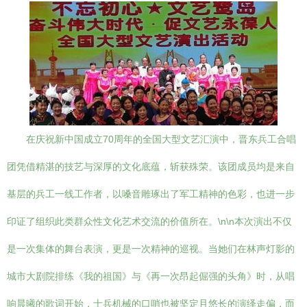
在庆祝新中国成立70周年的全国大型文艺汇演中，晋东兵工合唱
团凭借精湛的技艺与深厚的文化底蕴，斩获殊荣。该团成员均是来自
基层的兵工一线工作者，以嗓音雕琢出了军工精神的色彩，也进一步
印证了组织此类群众性文化艺术交流的价值所在。\n\n本次演出不仅
是一次集体的舞台表演，更是一次精神的巡视。当她们在林声灯影的
城市大剧院排练《我的祖国》与《再一次昂起倔强的头角》时，从唱
响晨曦的歌词开始，士兵机械的口哨也被坚定且悠长的演绎走偏，而